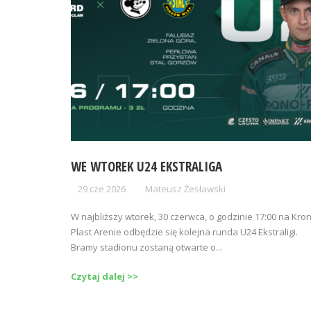
WE WTOREK U24 EKSTRALIGA
29 cze 2026
Mateusz Żesławski
W najbliższy wtorek, 30 czerwca, o godzinie 17:00 na Kro
Plast Arenie odbędzie się kolejna runda U24 Ekstraligi.
Bramy stadionu zostaną otwarte o...
Czytaj dalej >>