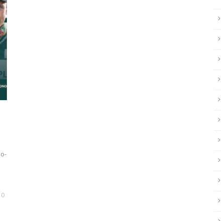
no-
0