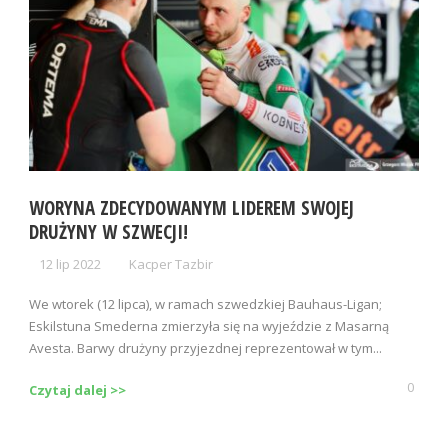
WORYNA ZDECYDOWANYM LIDEREM SWOJEJ
DRUŻYNY W SZWECJI!
12 lip 2022
Kacper Tazbir
We wtorek (12 lipca), w ramach szwedzkiej Bauhaus-Ligan;
Eskilstuna Smederna zmierzyła się na wyjeździe z Masarną
Avesta. Barwy drużyny przyjezdnej reprezentował w tym...
0
Czytaj dalej >>