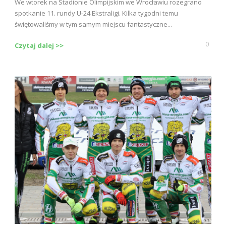
We wtorek na Stadionie Olimpijskim we Wrocławiu rozegrano
spotkanie 11. rundy U-24 Ekstraligi. Kilka tygodni temu
świętowaliśmy w tym samym miejscu fantastyczne...
0
Czytaj dalej >>