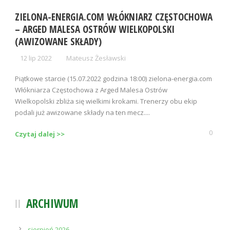
ZIELONA-ENERGIA.COM WŁÓKNIARZ CZĘSTOCHOWA
– ARGED MALESA OSTRÓW WIELKOPOLSKI
(AWIZOWANE SKŁADY)
12 lip 2022
Mateusz Żesławski
Piątkowe starcie (15.07.2022 godzina 18:00) zielona-energia.com
Włókniarza Częstochowa z Arged Malesa Ostrów
Wielkopolski zbliża się wielkimi krokami. Trenerzy obu ekip
podali już awizowane składy na ten mecz....
0
Czytaj dalej >>
ARCHIWUM
sierpień 2026