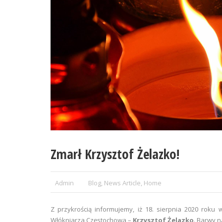
Zmarł Krzysztof Żelazko!
Admin
Blog
,
News Article
,
Home
Z przykrością informujemy, iż 18. sierpnia 2020 roku
Włókniarza Częstochowa –
Krzysztof Żelazko
. Barwy 