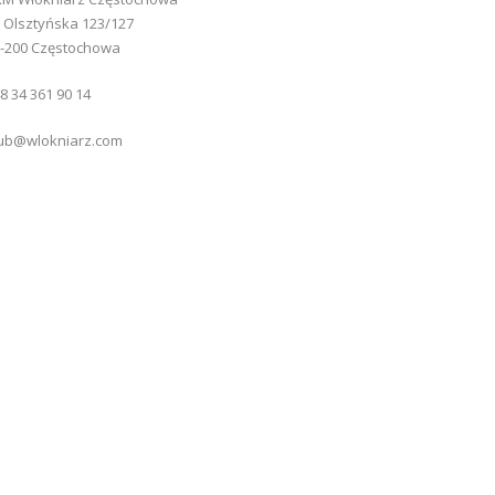
. Olsztyńska 123/127
-200 Częstochowa
8 34 361 90 14
ub@wlokniarz.com