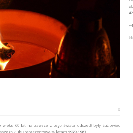
ul
42
+4
kl
0
 w wieku 60 lat na zawsze z tego świata odszedł były żużlowiec
naszego klubu reprezentował w latach
1979-1983
.