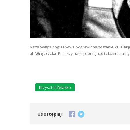
Msza Święta pogrzebowa odprawiona zostanie
21. sier
ul. Wręczycka
. Po mszy nastąpi przejazd i złożenie urn
Krzysztof Żelazko
Udostępnij: