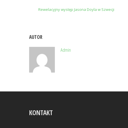
Rewelacyjny występ Jasona Doyla w Szwecji
AUTOR
Admin
KONTAKT