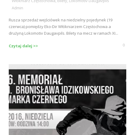
Włókniarz Częstochowa
,
bilety
,
Lokomotiv Daugavpils
Admin
Rusza sprzedaż wejściówek na niedzielny pojedynek (19
czerwca) pomiędzy Eko-Dir Włókniarzem Częstochowa a
drużyną Lokomotiv Daugavpils. Bilety na mecz w ramach XI...
0
Czytaj dalej >>