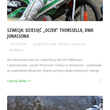
SZWECJA: DZIESIĘĆ „OCZEK” THORSSELLA, DWA
JONASSONA
14 cze 2016
Jacob Thorssell
,
Tomas H. Jonasson
Redakcja
We wtorkowy wieczór zawodnicy Eko-Dir Włókniarz
Częstochowa – Jacob Thorssell i Tomas H. Jonasson – startowali
w szwedzkiej Elitserien. Reprezentanci biało-zielonych stanęli...
0
Czytaj dalej >>