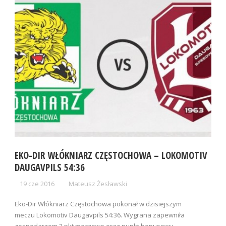
EKO-DIR WŁÓKNIARZ CZĘSTOCHOWA – LOKOMOTIV
DAUGAVPILS 54:36
19 cze 2016
Mateusz Żesławski
Eko-Dir Włókniarz Częstochowa pokonał w dzisiejszym
meczu Lokomotiv Daugavpils 54:36. Wygrana zapewniła