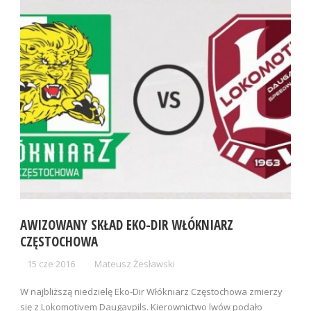
AWIZOWANY SKŁAD EKO-DIR WŁÓKNIARZ
CZĘSTOCHOWA
15 cze 2016
Mateusz Żesławski
W najbliższą niedzielę Eko-Dir Włókniarz Częstochowa zmierzy
się z Lokomotivem Daugavpils. Kierownictwo lwów podało