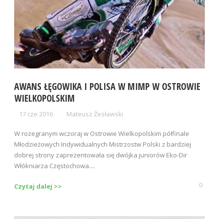
AWANS ŁĘGOWIKA I POLISA W MIMP W OSTROWIE
WIELKOPOLSKIM
17 cze 2016
Mateusz Żesławski
W rozegranym wczoraj w Ostrowie Wielkopolskim półfinale
Młodzieżowych Indywidualnych Mistrzostw Polski z bardziej
dobrej strony zaprezentowała się dwójka juniorów Eko-Dir
Włókniarza Częstochowa....
0
Czytaj dalej >>