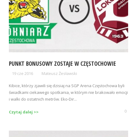
PUNKT BONUSOWY ZOSTAJE W CZĘSTOCHOWIE
19 cze 2016
Mateusz Żesławski
Kibice, którzy zjawili się dzisiaj na SGP Arena Częstochowa byli
świadkami ciekawego spotkania, w którym nie brakowało emocji
i walki do ostatnich metrów. Eko-Dir...
0
Czytaj dalej >>