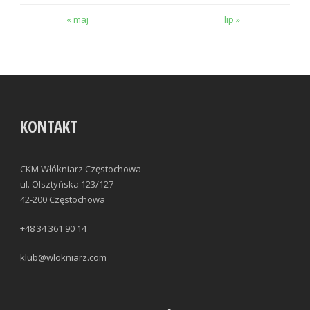
« maj
lip »
KONTAKT
CKM Włókniarz Częstochowa
ul. Olsztyńska 123/127
42-200 Częstochowa
+48 34 361 90 14
klub@wlokniarz.com