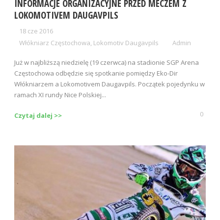
INFORMACJE ORGANIZACYJNE PRZED MECZEM Z
LOKOMOTIVEM DAUGAVPILS
18 cze 2016
Włókniarz Częstochowa
,
Lokomotiv Daugavpils
Admin
Już w najbliższą niedzielę (19 czerwca) na stadionie SGP Arena
Częstochowa odbędzie się spotkanie pomiędzy Eko-Dir
Włókniarzem a Lokomotivem Daugavpils. Początek pojedynku w
ramach XI rundy Nice Polskiej...
0
Czytaj dalej >>